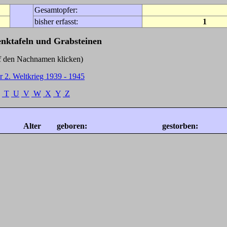
Gesamtopfer:
bisher erfasst:
1
enktafeln und Grabsteinen
Nachnamen klicken)
r 2. Weltkrieg 1939 - 1945
T
U
V
W
X
Y
Z
Alter
geboren:
gestorben: