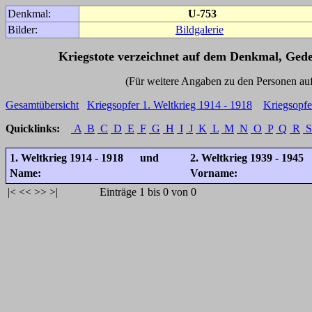
Denkmal:
U-753
Bilder:
Bildgalerie
Kriegstote verzeichnet auf dem Denkmal, Ged
(Für weitere Angaben zu den Personen auf den 
Gesamtübersicht
Kriegsopfer 1. Weltkrieg 1914 - 1918
Kriegsopfe
Quicklinks:
A
B
C
D
E
F
G
H
I
J
K
L
M
N
O
P
Q
R
S
1. Weltkrieg 1914 - 1918 und
2. Weltkrieg 1939 - 1945
Name:
Vorname:
|<
<<
>>
>|
Einträge 1 bis 0 von 0