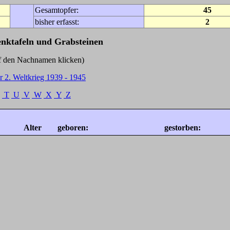
Gesamtopfer:
45
bisher erfasst:
2
enktafeln und Grabsteinen
Nachnamen klicken)
r 2. Weltkrieg 1939 - 1945
T
U
V
W
X
Y
Z
Alter
geboren:
gestorben: