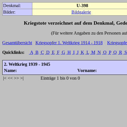
Denkmal:
U-398
Bilder:
Bildgalerie
Kriegstote verzeichnet auf dem Denkmal, Ged
(Für weitere Angaben zu den Personen auf den 
Gesamtübersicht
Kriegsopfer 1. Weltkrieg 1914 - 1918
Kriegsopfe
Quicklinks:
A
B
C
D
E
F
G
H
I
J
K
L
M
N
O
P
Q
R
S
2. Weltkrieg 1939 - 1945
Name:
Vorname:
|<
<<
>>
>|
Einträge 1 bis 0 von 0