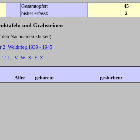
Gesamtopfer:
45
bisher erfasst:
2
enktafeln und Grabsteinen
Nachnamen klicken)
r 2. Weltkrieg 1939 - 1945
T
U
V
W
X
Y
Z
Alter
geboren:
gestorben: