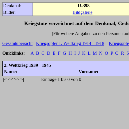
Denkmal:
U-398
Bilder:
Bildgalerie
Kriegstote verzeichnet auf dem Denkmal, Ged
(Für weitere Angaben zu den Personen auf den 
Gesamtübersicht
Kriegsopfer 1. Weltkrieg 1914 - 1918
Kriegsopfe
Quicklinks:
A
B
C
D
E
F
G
H
I
J
K
L
M
N
O
P
Q
R
S
2. Weltkrieg 1939 - 1945
Name:
Vorname:
|<
<<
>>
>|
Einträge 1 bis 0 von 0