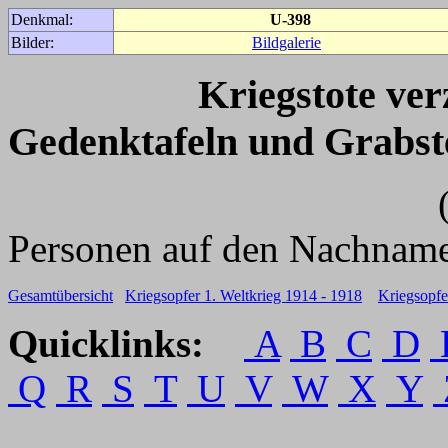
Denkmal:
U-398
Bilder:
Bildgalerie
Kriegstote ve
Gedenktafeln und Grabst
(Für weitere 
Personen auf den Nachname
Gesamtübersicht
Kriegsopfer 1. Weltkrieg 1914 - 1918
Kriegsopfe
Quicklinks:
A
B
C
D
Q
R
S
T
U
V
W
X
Y