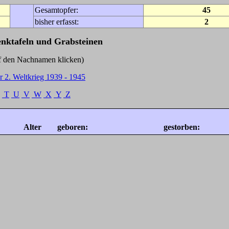
Gesamtopfer:
45
bisher erfasst:
2
enktafeln und Grabsteinen
Nachnamen klicken)
r 2. Weltkrieg 1939 - 1945
T
U
V
W
X
Y
Z
Alter
geboren:
gestorben: