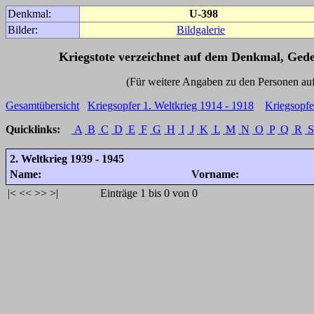
Denkmal:
U-398
Bilder:
Bildgalerie
Kriegstote verzeichnet auf dem Denkmal, Ged
(Für weitere Angaben zu den Personen auf den 
Gesamtübersicht
Kriegsopfer 1. Weltkrieg 1914 - 1918
Kriegsopfe
Quicklinks:
A
B
C
D
E
F
G
H
I
J
K
L
M
N
O
P
Q
R
S
2. Weltkrieg 1939 - 1945
Name:
Vorname:
|<
<<
>>
>|
Einträge 1 bis 0 von 0