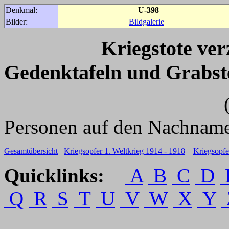
Denkmal:
U-398
Bilder:
Bildgalerie
Kriegstote ve
Gedenktafeln und Grabst
(Für weitere 
Personen auf den Nachname
Gesamtübersicht
Kriegsopfer 1. Weltkrieg 1914 - 1918
Kriegsopfe
Quicklinks:
A
B
C
D
Q
R
S
T
U
V
W
X
Y