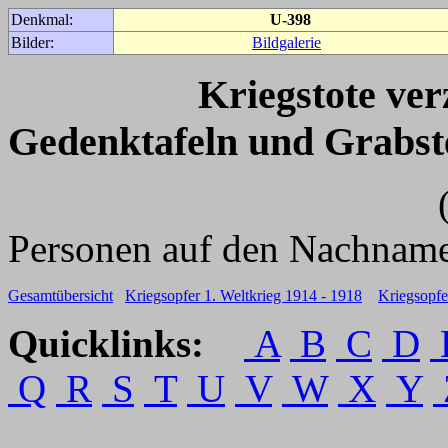
Denkmal:
U-398
Bilder:
Bildgalerie
Kriegstote ve
Gedenktafeln und Grabst
(Für weitere 
Personen auf den Nachname
Gesamtübersicht
Kriegsopfer 1. Weltkrieg 1914 - 1918
Kriegsopfe
Quicklinks:
A
B
C
D
Q
R
S
T
U
V
W
X
Y