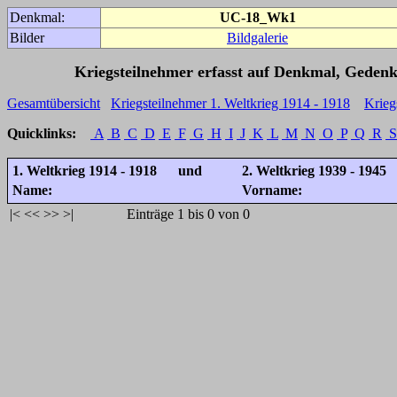
Denkmal:
UC-18_Wk1
Bilder
Bildgalerie
Kriegsteilnehmer erfasst auf Denkmal, Gedenk
Gesamtübersicht
Kriegsteilnehmer 1. Weltkrieg 1914 - 1918
Krieg
Quicklinks:
A
B
C
D
E
F
G
H
I
J
K
L
M
N
O
P
Q
R
S
1. Weltkrieg 1914 - 1918 und
2. Weltkrieg 1939 - 1945
Name:
Vorname:
|<
<<
>>
>|
Einträge 1 bis 0 von 0