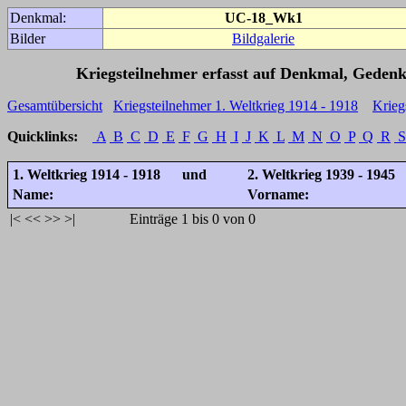
Denkmal:
UC-18_Wk1
Bilder
Bildgalerie
Kriegsteilnehmer erfasst auf Denkmal, Gedenk
Gesamtübersicht
Kriegsteilnehmer 1. Weltkrieg 1914 - 1918
Krieg
Quicklinks:
A
B
C
D
E
F
G
H
I
J
K
L
M
N
O
P
Q
R
S
1. Weltkrieg 1914 - 1918 und
2. Weltkrieg 1939 - 1945
Name:
Vorname:
|<
<<
>>
>|
Einträge 1 bis 0 von 0