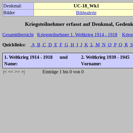
Denkmal:
UC-18_Wk1
Bilder
Bildgalerie
Kriegsteilnehmer erfasst auf Denkmal, Gedenk
Gesamtübersicht
Kriegsteilnehmer 1. Weltkrieg 1914 - 1918
Krieg
Quicklinks:
A
B
C
D
E
F
G
H
I
J
K
L
M
N
O
P
Q
R
S
1. Weltkrieg 1914 - 1918 und
2. Weltkrieg 1939 - 1945
Name:
Vorname:
|<
<<
>>
>|
Einträge 1 bis 0 von 0