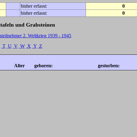
bisher erfasst:
0
bisher erfasst:
0
tafeln und Grabsteinen
steilnehmer 2. Weltkrieg 1939 - 1945
T
U
V
W
X
Y
Z
Alter
geboren:
gestorben: