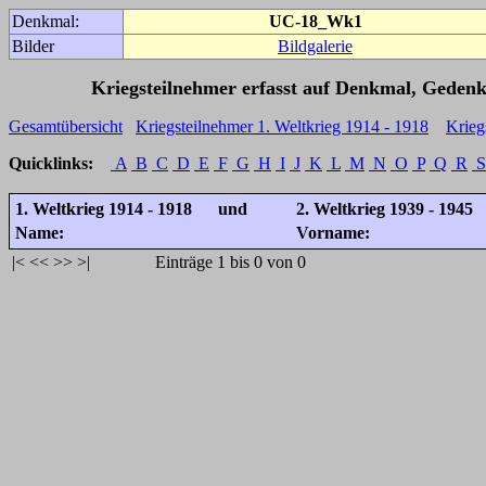
Denkmal:
UC-18_Wk1
Bilder
Bildgalerie
Kriegsteilnehmer erfasst auf Denkmal, Gedenk
Gesamtübersicht
Kriegsteilnehmer 1. Weltkrieg 1914 - 1918
Krieg
Quicklinks:
A
B
C
D
E
F
G
H
I
J
K
L
M
N
O
P
Q
R
S
1. Weltkrieg 1914 - 1918 und
2. Weltkrieg 1939 - 1945
Name:
Vorname:
|<
<<
>>
>|
Einträge 1 bis 0 von 0