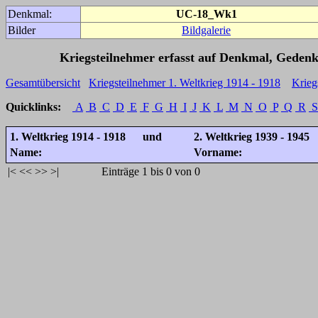
Denkmal:
UC-18_Wk1
Bilder
Bildgalerie
Kriegsteilnehmer erfasst auf Denkmal, Gedenk
Gesamtübersicht
Kriegsteilnehmer 1. Weltkrieg 1914 - 1918
Krieg
Quicklinks:
A
B
C
D
E
F
G
H
I
J
K
L
M
N
O
P
Q
R
S
1. Weltkrieg 1914 - 1918 und
2. Weltkrieg 1939 - 1945
Name:
Vorname:
|<
<<
>>
>|
Einträge 1 bis 0 von 0