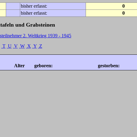
bisher erfasst:
0
bisher erfasst:
0
tafeln und Grabsteinen
steilnehmer 2. Weltkrieg 1939 - 1945
T
U
V
W
X
Y
Z
Alter
geboren:
gestorben: