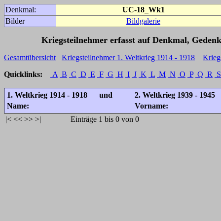
Denkmal:
UC-18_Wk1
Bilder
Bildgalerie
Kriegsteilnehmer erfasst auf Denkmal, Gedenk
Gesamtübersicht
Kriegsteilnehmer 1. Weltkrieg 1914 - 1918
Krieg
Quicklinks:
A
B
C
D
E
F
G
H
I
J
K
L
M
N
O
P
Q
R
S
1. Weltkrieg 1914 - 1918 und
2. Weltkrieg 1939 - 1945
Name:
Vorname:
|<
<<
>>
>|
Einträge 1 bis 0 von 0