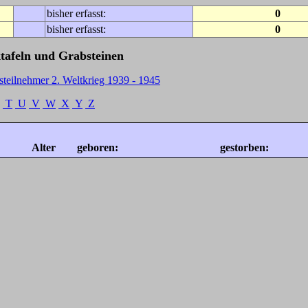
bisher erfasst:
0
bisher erfasst:
0
tafeln und Grabsteinen
steilnehmer 2. Weltkrieg 1939 - 1945
T
U
V
W
X
Y
Z
Alter
geboren:
gestorben: