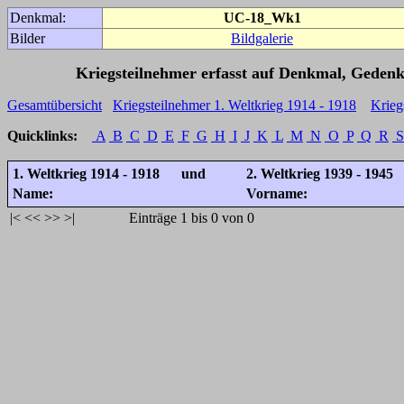
Denkmal:
UC-18_Wk1
Bilder
Bildgalerie
Kriegsteilnehmer erfasst auf Denkmal, Gedenk
Gesamtübersicht
Kriegsteilnehmer 1. Weltkrieg 1914 - 1918
Krieg
Quicklinks:
A
B
C
D
E
F
G
H
I
J
K
L
M
N
O
P
Q
R
S
1. Weltkrieg 1914 - 1918 und
2. Weltkrieg 1939 - 1945
Name:
Vorname:
|<
<<
>>
>|
Einträge 1 bis 0 von 0