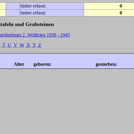
bisher erfasst:
0
bisher erfasst:
0
tafeln und Grabsteinen
steilnehmer 2. Weltkrieg 1939 - 1945
T
U
V
W
X
Y
Z
Alter
geboren:
gestorben: