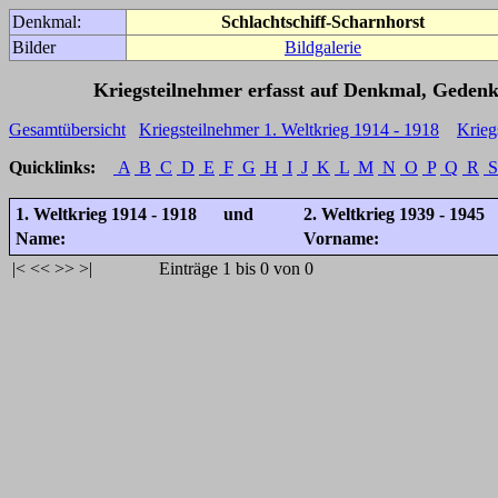
Denkmal:
Schlachtschiff-Scharnhorst
Bilder
Bildgalerie
Kriegsteilnehmer erfasst auf Denkmal, Gedenk
Gesamtübersicht
Kriegsteilnehmer 1. Weltkrieg 1914 - 1918
Krieg
Quicklinks:
A
B
C
D
E
F
G
H
I
J
K
L
M
N
O
P
Q
R
S
1. Weltkrieg 1914 - 1918 und
2. Weltkrieg 1939 - 1945
Name:
Vorname:
|<
<<
>>
>|
Einträge 1 bis 0 von 0