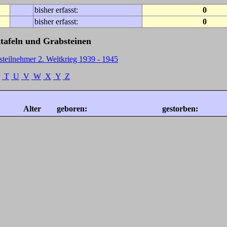
bisher erfasst:
0
bisher erfasst:
0
tafeln und Grabsteinen
steilnehmer 2. Weltkrieg 1939 - 1945
T
U
V
W
X
Y
Z
Alter
geboren:
gestorben: