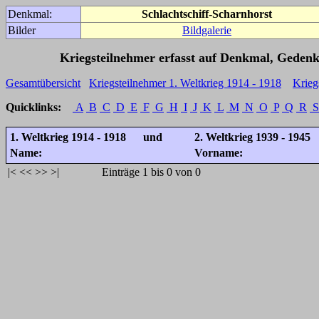
Denkmal:
Schlachtschiff-Scharnhorst
Bilder
Bildgalerie
Kriegsteilnehmer erfasst auf Denkmal, Gedenk
Gesamtübersicht
Kriegsteilnehmer 1. Weltkrieg 1914 - 1918
Krieg
Quicklinks:
A
B
C
D
E
F
G
H
I
J
K
L
M
N
O
P
Q
R
S
1. Weltkrieg 1914 - 1918 und
2. Weltkrieg 1939 - 1945
Name:
Vorname:
|<
<<
>>
>|
Einträge 1 bis 0 von 0