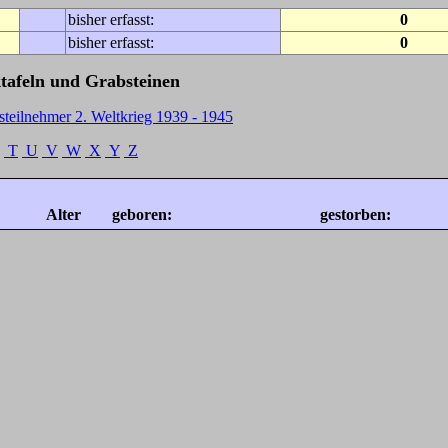
bisher erfasst:
0
bisher erfasst:
0
tafeln und Grabsteinen
steilnehmer 2. Weltkrieg 1939 - 1945
T
U
V
W
X
Y
Z
Alter
geboren:
gestorben: