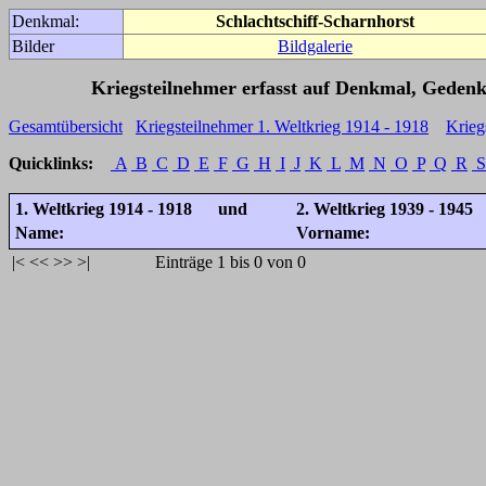
Denkmal:
Schlachtschiff-Scharnhorst
Bilder
Bildgalerie
Kriegsteilnehmer erfasst auf Denkmal, Gedenk
Gesamtübersicht
Kriegsteilnehmer 1. Weltkrieg 1914 - 1918
Krieg
Quicklinks:
A
B
C
D
E
F
G
H
I
J
K
L
M
N
O
P
Q
R
S
1. Weltkrieg 1914 - 1918 und
2. Weltkrieg 1939 - 1945
Name:
Vorname:
|<
<<
>>
>|
Einträge 1 bis 0 von 0