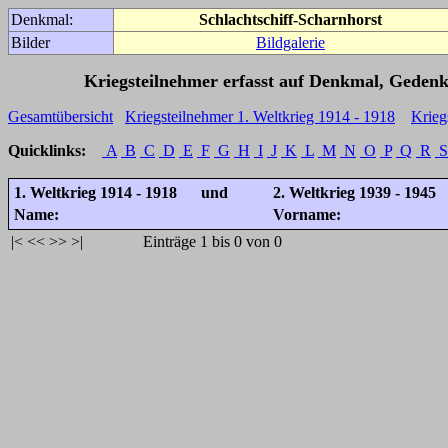
Denkmal:
Schlachtschiff-Scharnhorst
Bilder
Bildgalerie
Kriegsteilnehmer erfasst auf Denkmal, Gedenk
Gesamtübersicht
Kriegsteilnehmer 1. Weltkrieg 1914 - 1918
Krieg
Quicklinks:
A
B
C
D
E
F
G
H
I
J
K
L
M
N
O
P
Q
R
S
1. Weltkrieg 1914 - 1918 und
2. Weltkrieg 1939 - 1945
Name:
Vorname:
|<
<<
>>
>|
Einträge 1 bis 0 von 0