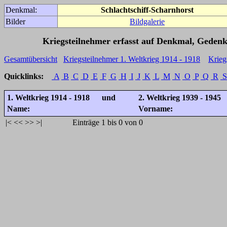
Denkmal:
Schlachtschiff-Scharnhorst
Bilder
Bildgalerie
Kriegsteilnehmer erfasst auf Denkmal, Gedenk
Gesamtübersicht
Kriegsteilnehmer 1. Weltkrieg 1914 - 1918
Krieg
Quicklinks:
A
B
C
D
E
F
G
H
I
J
K
L
M
N
O
P
Q
R
S
1. Weltkrieg 1914 - 1918 und
2. Weltkrieg 1939 - 1945
Name:
Vorname:
|<
<<
>>
>|
Einträge 1 bis 0 von 0