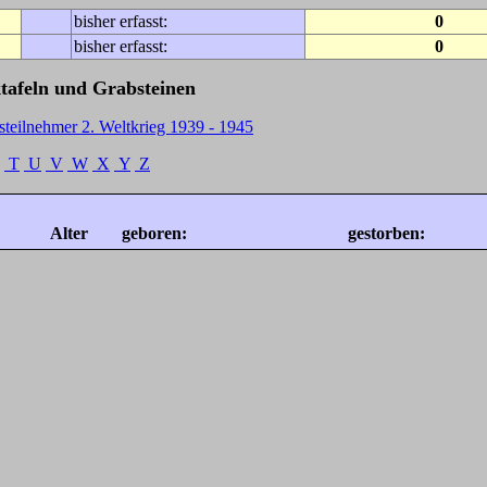
bisher erfasst:
0
bisher erfasst:
0
tafeln und Grabsteinen
steilnehmer 2. Weltkrieg 1939 - 1945
T
U
V
W
X
Y
Z
Alter
geboren:
gestorben: