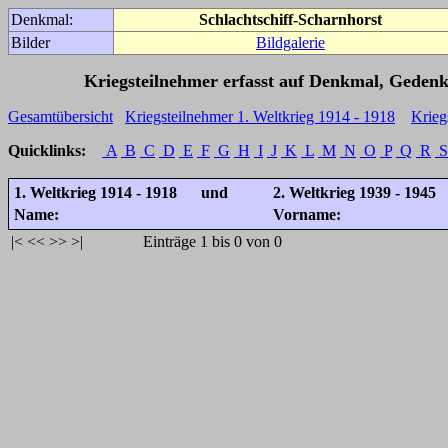
Denkmal:
Schlachtschiff-Scharnhorst
Bilder
Bildgalerie
Kriegsteilnehmer erfasst auf Denkmal, Gedenk
Gesamtübersicht
Kriegsteilnehmer 1. Weltkrieg 1914 - 1918
Krieg
Quicklinks:
A
B
C
D
E
F
G
H
I
J
K
L
M
N
O
P
Q
R
S
1. Weltkrieg 1914 - 1918 und
2. Weltkrieg 1939 - 1945
Name:
Vorname:
|<
<<
>>
>|
Einträge 1 bis 0 von 0