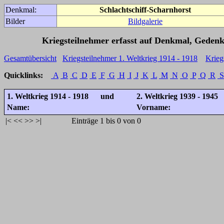
Denkmal:
Schlachtschiff-Scharnhorst
Bilder
Bildgalerie
Kriegsteilnehmer erfasst auf Denkmal, Gedenk
Gesamtübersicht
Kriegsteilnehmer 1. Weltkrieg 1914 - 1918
Krieg
Quicklinks:
A
B
C
D
E
F
G
H
I
J
K
L
M
N
O
P
Q
R
S
1. Weltkrieg 1914 - 1918 und
2. Weltkrieg 1939 - 1945
Name:
Vorname:
|<
<<
>>
>|
Einträge 1 bis 0 von 0