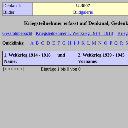
Denkmal:
U-3007
Bilder
Bildgalerie
Kriegsteilnehmer erfasst auf Denkmal, Gedenk
Gesamtübersicht
Kriegsteilnehmer 1. Weltkrieg 1914 - 1918
Krieg
Quicklinks:
A
B
C
D
E
F
G
H
I
J
K
L
M
N
O
P
Q
R
S
1. Weltkrieg 1914 - 1918 und
2. Weltkrieg 1939 - 1945
Name:
Vorname:
|<
<<
>>
>|
Einträge 1 bis 0 von 0