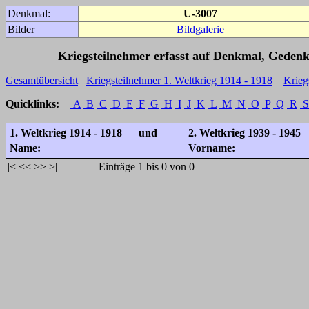
Denkmal:
U-3007
Bilder
Bildgalerie
Kriegsteilnehmer erfasst auf Denkmal, Gedenk
Gesamtübersicht
Kriegsteilnehmer 1. Weltkrieg 1914 - 1918
Krieg
Quicklinks:
A
B
C
D
E
F
G
H
I
J
K
L
M
N
O
P
Q
R
S
1. Weltkrieg 1914 - 1918 und
2. Weltkrieg 1939 - 1945
Name:
Vorname:
|<
<<
>>
>|
Einträge 1 bis 0 von 0