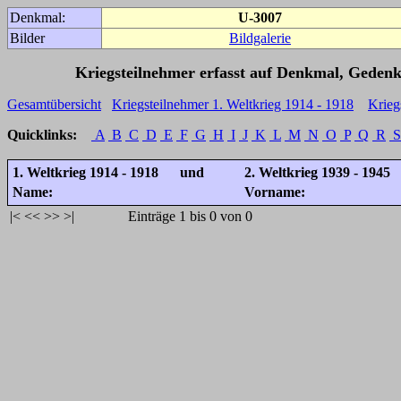
Denkmal:
U-3007
Bilder
Bildgalerie
Kriegsteilnehmer erfasst auf Denkmal, Gedenk
Gesamtübersicht
Kriegsteilnehmer 1. Weltkrieg 1914 - 1918
Krieg
Quicklinks:
A
B
C
D
E
F
G
H
I
J
K
L
M
N
O
P
Q
R
S
1. Weltkrieg 1914 - 1918 und
2. Weltkrieg 1939 - 1945
Name:
Vorname:
|<
<<
>>
>|
Einträge 1 bis 0 von 0