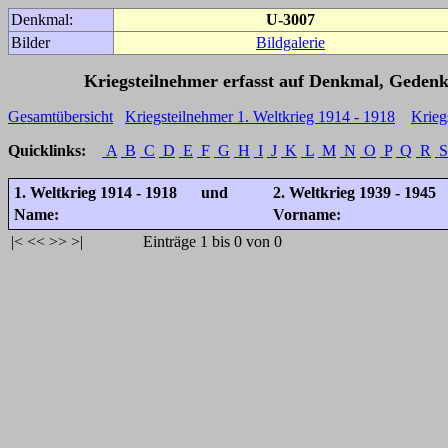
Denkmal:
U-3007
Bilder
Bildgalerie
Kriegsteilnehmer erfasst auf Denkmal, Gedenk
Gesamtübersicht
Kriegsteilnehmer 1. Weltkrieg 1914 - 1918
Krieg
Quicklinks:
A
B
C
D
E
F
G
H
I
J
K
L
M
N
O
P
Q
R
S
1. Weltkrieg 1914 - 1918 und
2. Weltkrieg 1939 - 1945
Name:
Vorname:
|<
<<
>>
>|
Einträge 1 bis 0 von 0