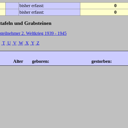
bisher erfasst:
0
bisher erfasst:
0
tafeln und Grabsteinen
steilnehmer 2. Weltkrieg 1939 - 1945
T
U
V
W
X
Y
Z
Alter
geboren:
gestorben: