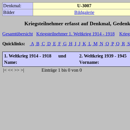
Denkmal:
U-3007
Bilder
Bildgalerie
Kriegsteilnehmer erfasst auf Denkmal, Gedenk
Gesamtübersicht
Kriegsteilnehmer 1. Weltkrieg 1914 - 1918
Krieg
Quicklinks:
A
B
C
D
E
F
G
H
I
J
K
L
M
N
O
P
Q
R
S
1. Weltkrieg 1914 - 1918 und
2. Weltkrieg 1939 - 1945
Name:
Vorname:
|<
<<
>>
>|
Einträge 1 bis 0 von 0