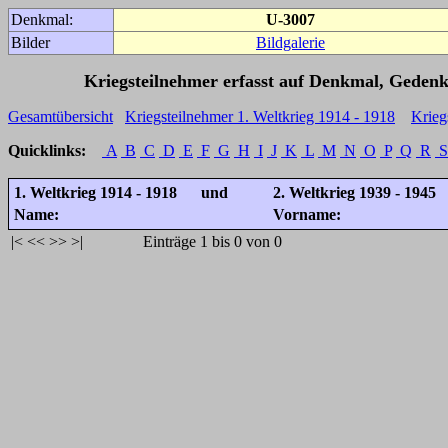
Denkmal:
U-3007
Bilder
Bildgalerie
Kriegsteilnehmer erfasst auf Denkmal, Gedenk
Gesamtübersicht
Kriegsteilnehmer 1. Weltkrieg 1914 - 1918
Krieg
Quicklinks:
A
B
C
D
E
F
G
H
I
J
K
L
M
N
O
P
Q
R
S
1. Weltkrieg 1914 - 1918 und
2. Weltkrieg 1939 - 1945
Name:
Vorname:
|<
<<
>>
>|
Einträge 1 bis 0 von 0