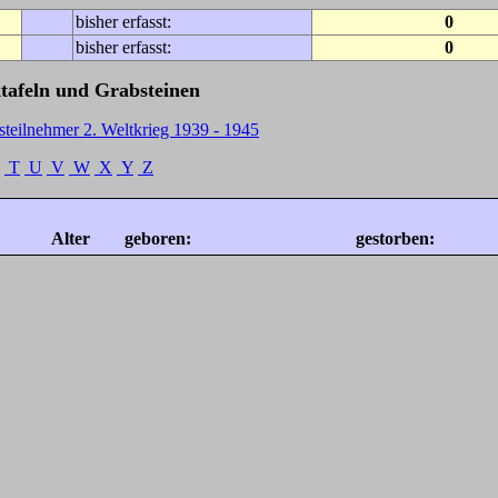
bisher erfasst:
0
bisher erfasst:
0
tafeln und Grabsteinen
steilnehmer 2. Weltkrieg 1939 - 1945
T
U
V
W
X
Y
Z
Alter
geboren:
gestorben: