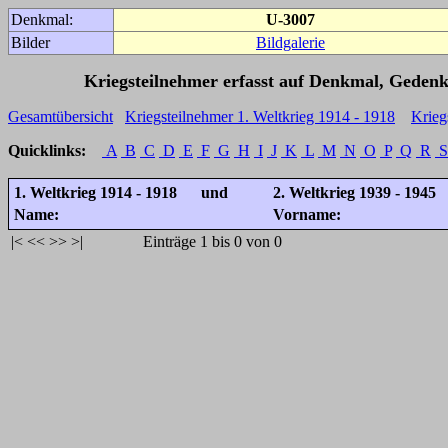
Denkmal:
U-3007
Bilder
Bildgalerie
Kriegsteilnehmer erfasst auf Denkmal, Gedenk
Gesamtübersicht
Kriegsteilnehmer 1. Weltkrieg 1914 - 1918
Krieg
Quicklinks:
A
B
C
D
E
F
G
H
I
J
K
L
M
N
O
P
Q
R
S
1. Weltkrieg 1914 - 1918 und
2. Weltkrieg 1939 - 1945
Name:
Vorname:
|<
<<
>>
>|
Einträge 1 bis 0 von 0